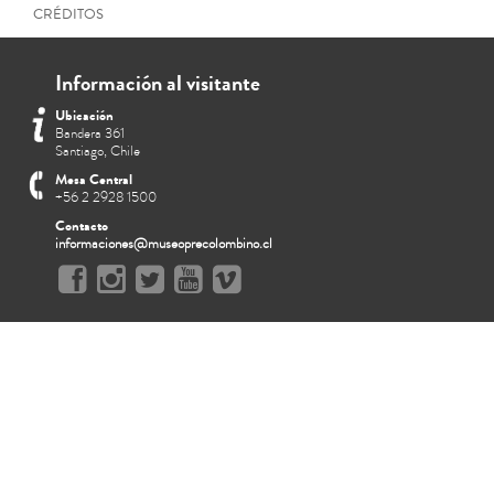
CRÉDITOS
Información al visitante
Ubicación
Bandera 361
Santiago, Chile
Mesa Central
+56 2 2928 1500
Contacto
informaciones@museoprecolombino.cl