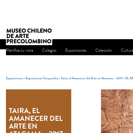
Planifica tu visita
Colegios
Exposiciones
Colección
Cultur
Exposiciones
>
Exposiciones Temporales
>
Taira, el Amanecer del Arte en Atacama – 2017
>
EL A
TAIRA, EL
AMANECER DEL
ARTE EN