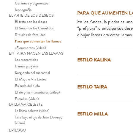
Cerámica y pigmentos
Iconografía
PARA QUE AUMENTEN L
EL ARTE DE LOS DESEOS
En los Andes, la piedra es uno
El trato con los dioses
“prefigura” o anticipa sus des
El Señor de los Camélidos
dibujar llamas era crear llamas.
Rituales de fertilidad
Para que aumenten las llamas
«Floramento» (video)
EN TAIRA NACEN LAS LLAMAS
ESTILO KALINA
Los manantiales
Llamas y pájaros
Surgiendo del manantial
El Mayu o Vía Láctea
Bajando del cielo
ESTILO TAIRA
El río y los manantiales (video)
Estrellas (video)
LA LLAMA CELESTE
La llama celeste (video)
ESTILO MILLA
Taira bajo el ojo de Juan Downey
(vídeo)
EPÍLOGO