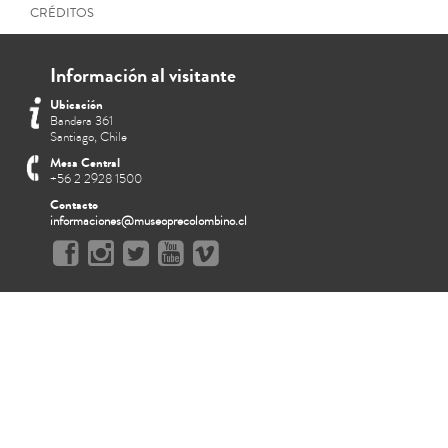
CRÉDITOS
Información al visitante
Ubicación
Bandera 361
Santiago, Chile
Mesa Central
+56 2 2928 1500
Contacto
informaciones@museoprecolombino.cl
Taparrabo decorado (recons