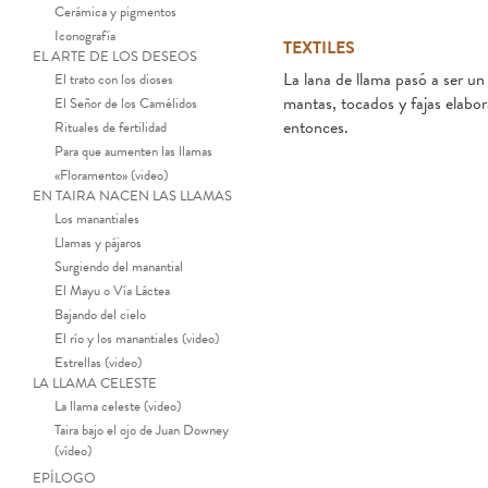
Cerámica y pigmentos
Iconografía
TEXTILES
EL ARTE DE LOS DESEOS
La lana de llama pasó a ser un
El trato con los dioses
mantas, tocados y fajas elabora
El Señor de los Camélidos
entonces.
Rituales de fertilidad
Para que aumenten las llamas
«Floramento» (video)
EN TAIRA NACEN LAS LLAMAS
Los manantiales
Llamas y pájaros
Surgiendo del manantial
El Mayu o Vía Láctea
Bajando del cielo
El río y los manantiales (video)
Estrellas (video)
Manta listada policroma. Te
LA LLAMA CELESTE
La llama celeste (video)
Taira bajo el ojo de Juan Downey
(vídeo)
EPÍLOGO