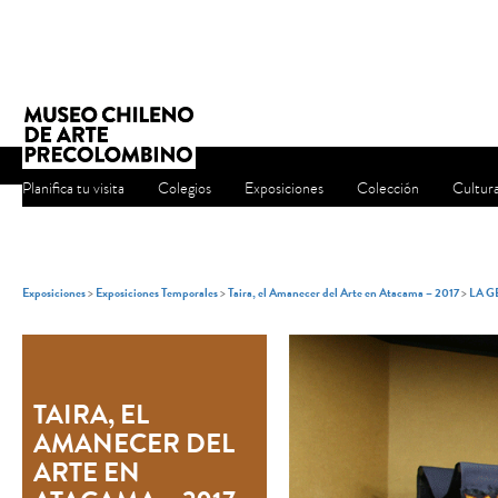
Planifica tu visita
Colegios
Exposiciones
Colección
Cultur
Exposiciones
>
Exposiciones Temporales
>
Taira, el Amanecer del Arte en Atacama – 2017
>
LA G
TAIRA, EL
AMANECER DEL
ARTE EN