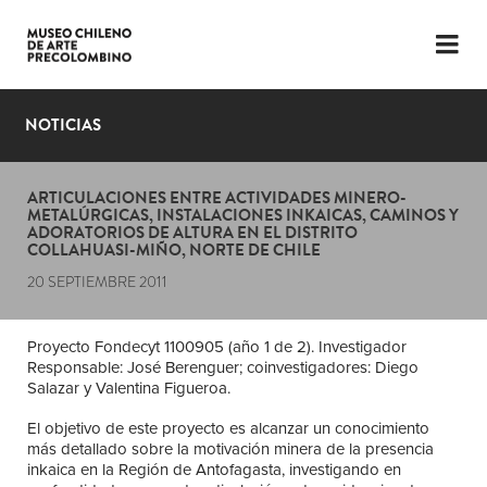
LENGUAJE
ESP
ENG
NOTICIAS
PLANIFICA TU VISITA
ARTICULACIONES ENTRE ACTIVIDADES MINERO-
EXPOSICIONES
METALÚRGICAS, INSTALACIONES INKAICAS, CAMINOS Y
ADORATORIOS DE ALTURA EN EL DISTRITO
COLLAHUASI-MIÑO, NORTE DE CHILE
COLECCIÓN
20 SEPTIEMBRE 2011
EL MUSEO
Proyecto Fondecyt 1100905 (año 1 de 2). Investigador
NOTICIAS
Responsable: José Berenguer; coinvestigadores: Diego
Salazar y Valentina Figueroa.
ÚLTIMOS VIDEOS
El objetivo de este proyecto es alcanzar un conocimiento
más detallado sobre la motivación minera de la presencia
inkaica en la Región de Antofagasta, investigando en