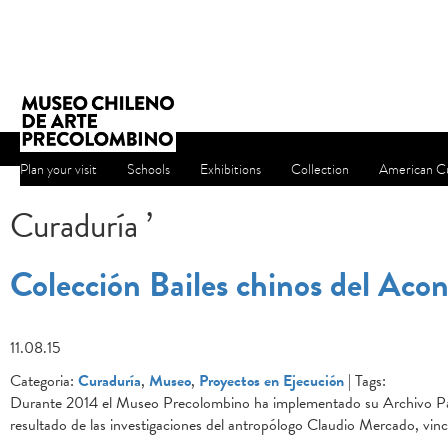
Plan your visit
Schools
Exhibitions
Collection
American Cu
Curaduría ’
Colección Bailes chinos del Aco
11.08.15
Categoria:
Curaduría
,
Museo
,
Proyectos en Ejecución
| Tags:
Durante 2014 el Museo Precolombino ha implementado su Archivo Patri
resultado de las investigaciones del antropólogo Claudio Mercado, vinc