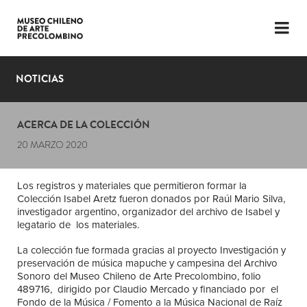
LENGUAJE
ESP
ENG
NOTICIAS
PLANIFICA TU VISITA
ACERCA DE LA COLECCIÓN
EXPOSICIONES
20 MARZO 2020
COLECCIÓN
Los registros y materiales que permitieron formar la
EL MUSEO
Colección Isabel Aretz fueron donados por Raúl Mario Silva,
investigador argentino, organizador del archivo de Isabel y
NOTICIAS
legatario de los materiales.
La colección fue formada gracias al proyecto Investigación y
ÚLTIMOS VIDEOS
preservación de música mapuche y campesina del Archivo
Sonoro del Museo Chileno de Arte Precolombino, folio
489716, dirigido por Claudio Mercado y financiado por el
Fondo de la Música / Fomento a la Música Nacional de Raíz