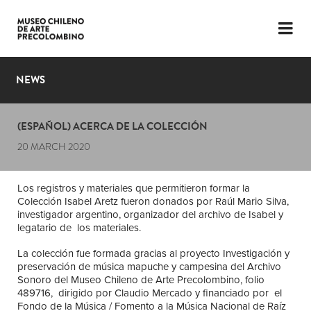
LANGUAGE
ESP
ENG
NEWS
PLAN YOUR VISIT
(ESPAÑOL) ACERCA DE LA COLECCIÓN
EXHIBITIONS
20 MARCH 2020
COLLECTION
Los registros y materiales que permitieron formar la
THE MUSEUM
Colección Isabel Aretz fueron donados por Raúl Mario Silva,
investigador argentino, organizador del archivo de Isabel y
NEWS
legatario de los materiales.
La colección fue formada gracias al proyecto Investigación y
LATEST VIDEOS
preservación de música mapuche y campesina del Archivo
Sonoro del Museo Chileno de Arte Precolombino, folio
489716, dirigido por Claudio Mercado y financiado por el
Fondo de la Música / Fomento a la Música Nacional de Raíz