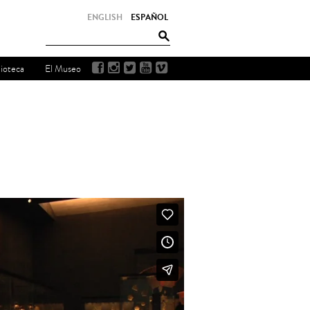
ENGLISH
ESPAÑOL
lioteca
El Museo