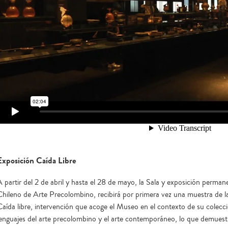
Exposición Caída Libre
A partir del 2 de abril y hasta el 28 de mayo, la Sala y exposición perma
Chileno de Arte Precolombino, recibirá por primera vez una muestra de la a
Caída libre, intervención que acoge el Museo en el contexto de su colecc
lenguajes del arte precolombino y el arte contemporáneo, lo que demues