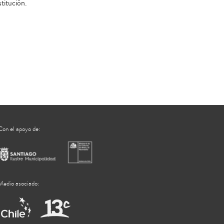
titución.
Con el apoyo de:
Medio asociado: