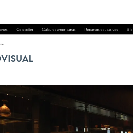
iones
Colección
Culturas americanas
Recursos educativos
Bib
bre
VISUAL