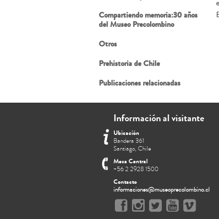
Compartiendo memoria:30 años
E
del Museo Precolombino
Otros
Prehistoria de Chile
Publicaciones relacionadas
Información al visitante
Ubicación
Bandera 361
Santiago, Chile
Mesa Central
+56 2 2928 1500
Contacto
informaciones@museoprecolombino.cl