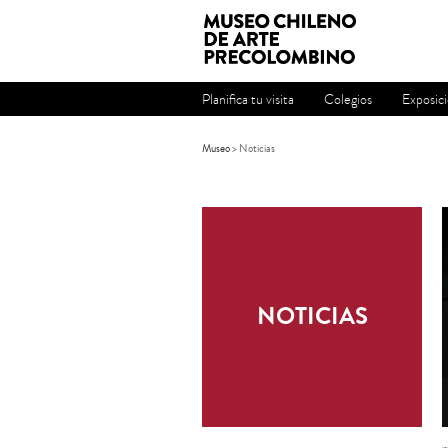
Planifica tu visita
Colegios
Exposic
Museo
>
Noticias
NOTICIAS