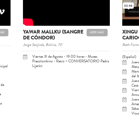
YAWAR MALLKU (SANGRE
XINGU
MÁS
LEER MÁS
DE CÓNDOR)
CARIO
Jorge Sanjinés, Bolivia, 70'
Beth Formag
Viernes 31 de Agosto - 19:00 horas - Museo
(Español)
Precolombino - Retro + CONVERSATORIO Pedro
Jueve
Lijerón
icipal
Matu
Mart
del 
Jueve
 de
Casa
Vier
e
Anc
Juev
la
Arte
Sába
Visu