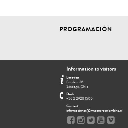
PROGRAMACIÓN
Information to visitors
Location
Bandera 361
Santiago, Chile
Desk
+56 2 2928 1500
Contact
informaciones@museoprecolombino.cl