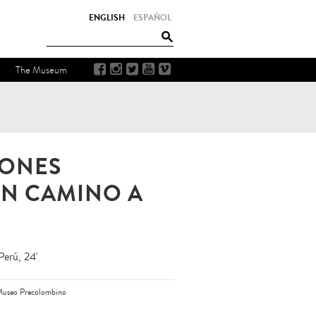
ENGLISH
ESPAÑOL
The Museum
IONES
UN CAMINO A
Perú, 24'
 Museo Precolombino