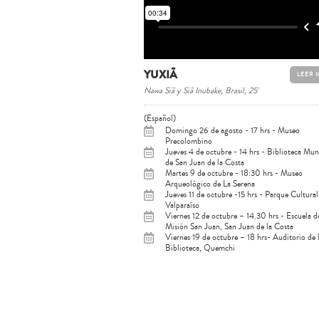
YUXIÃ
LEER 
Nawa Siã y Siã Inubake, Brasil, 25'
(Español)
Domingo 26 de agosto - 17 hrs - Museo
Precolombino
Jueves 4 de octubre - 14 hrs - Biblioteca Mun
de San Juan de la Costa
Martes 9 de octubre - 18:30 hrs - Museo
Arqueológico de La Serena
Jueves 11 de octubre -15 hrs - Parque Cultural
Valparaíso
Viernes 12 de octubre – 14.30 hrs - Escuela d
Misión San Juan, San Juan de la Costa
Viernes 19 de octubre – 18 hrs- Auditorio de 
Biblioteca, Quemchi