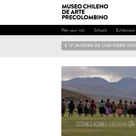
Plan your visit
Schools
Exhibitions
12º MUESTRA DE CINE+VIDEO IND