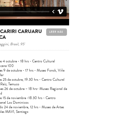
 CARIRI CARUARU
LEER MÁS
CA
gini, Brasil, 95'
s 4 octubre - 18 hrs - Centro Cultural
cana 100
es 9 de octubre - 17 hrs - Museo Fonck, Viña
Mar
s 25 de octubre, 19.30 hrs - Centro Cultural
 Raíz, Temuco
nes 26 de octubre – 18 hrs- Museo Regional de
ud
es 15 de noviembre -18.30 hrs - Centro
sanal Los Dominicos
do 24 de noviembre, 12 hrs - Museo de Artes
ales MAVI, Santiago