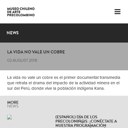
LANGUAGE
ESP
ENG
NEWS
PLAN YOUR VISIT
LA VIDA NO VALE UN COBRE
EXHIBITIONS
02 AUGUST 2018
COLLECTION
La vida no vale un cobre es el primer documental transmedia
THE MUSEUM
que retrata el drama del impacto de la actividad minera en el
sur del Perú, donde vive la población indígena Kana.
NEWS
MORE
LATEST VIDEOS
NEWS
(ESPAÑOL) DÍA DE LOS
PRECOLONIÑ@S: ¡CONÉCTATE A
NUESTRA PROGRAMACIÓN