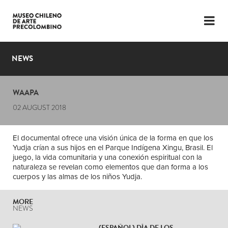
LANGUAGE
ESP
ENG
NEWS
PLAN YOUR VISIT
WAAPA
EXHIBITIONS
02 AUGUST 2018
COLLECTION
El documental ofrece una visión única de la forma en que los
THE MUSEUM
Yudja crían a sus hijos en el Parque Indígena Xingu, Brasil. El
juego, la vida comunitaria y una conexión espiritual con la
NEWS
naturaleza se revelan como elementos que dan forma a los
cuerpos y las almas de los niños Yudja.
LATEST VIDEOS
MORE
NEWS
(ESPAÑOL) DÍA DE LOS