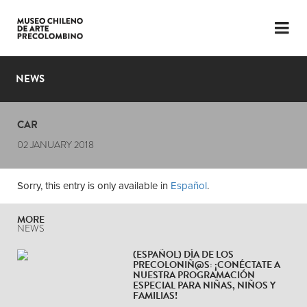
LANGUAGE
ESP
ENG
NEWS
PLAN YOUR VISIT
CAR
EXHIBITIONS
02 JANUARY 2018
COLLECTION
Sorry, this entry is only available in
Español
.
THE MUSEUM
MORE
NEWS
NEWS
LATEST VIDEOS
(ESPAÑOL) DÍA DE LOS
PRECOLONIÑ@S: ¡CONÉCTATE A
NUESTRA PROGRAMACIÓN
ESPECIAL PARA NIÑAS, NIÑOS Y
FAMILIAS!