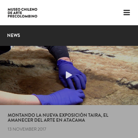
LANGUAGE
ESP
ENG
NEWS
PLAN YOUR VISIT
EXHIBITIONS
COLLECTION
THE MUSEUM
NEWS
LATEST VIDEOS
MONTANDO LA NUEVA EXPOSICIÓN TAIRA, EL
AMANECER DEL ARTE EN ATACAMA
13 NOVEMBER 2017