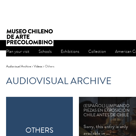
Plan your visit
Schools
Exhibitions
Collection
American Cu
Audiovisual Archive
>
Videos
>
Others
AUDIOVISUAL ARCHIVE
(ESPAÑOL) LIMPIANDO
PIEZAS EN EXPOSICIÓN
CHILE ANTES DE CHILE
Sorry, this entry is only
OTHERS
available in
...