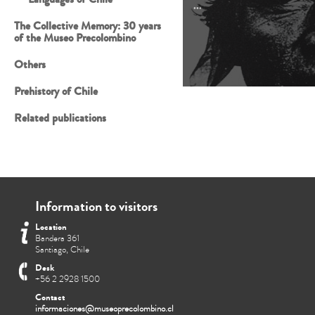
...
The Collective Memory: 30 years
of the Museo Precolombino
Others
Prehistory of Chile
Related publications
Information to visitors
Location
Bandera 361
Santiago, Chile
Desk
+56 2 2928 1500
Contact
informaciones@museoprecolombino.cl