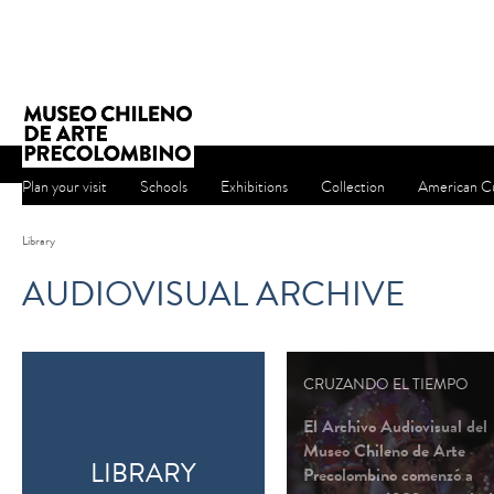
Plan your visit
Schools
Exhibitions
Collection
American Cu
Library
AUDIOVISUAL ARCHIVE
CRUZANDO EL TIEMPO
El Archivo Audiovisual del
Museo Chileno de Arte
LIBRARY
Precolombino comenzó a