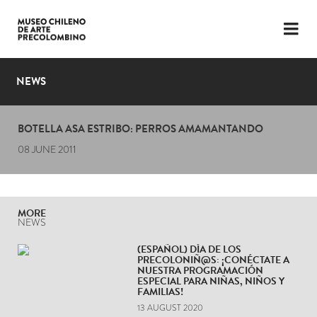
LANGUAGE
ESP
ENG
NEWS
PLAN YOUR VISIT
BOTELLA ASA ESTRIBO: PERROS AMAMANTANDO
EXHIBITIONS
08 JUNE 2011
COLLECTION
THE MUSEUM
MORE
NEWS
NEWS
(ESPAÑOL) DÍA DE LOS
PRECOLONIÑ@S: ¡CONÉCTATE A
LATEST VIDEOS
NUESTRA PROGRAMACIÓN
ESPECIAL PARA NIÑAS, NIÑOS Y
FAMILIAS!
13 AUGUST 2020