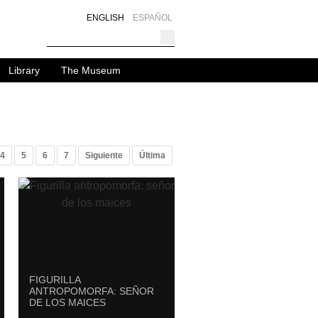
ENGLISH
ESPAÑOL
Library
The Museum
4
5
6
7
Siguiente
Última
FIGURILLA
ANTROPOMORFA: SEÑOR
DE LOS MAICES