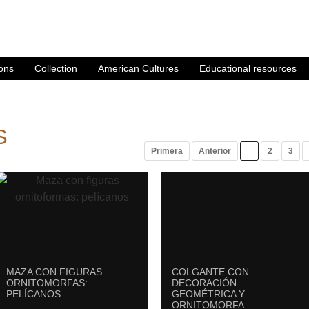
ions
Collection
American Cultures
Educational resources
S
Primera
Anterior
1
2
3
MAZA CON FIGURAS
COLGANTE CON
ORNITOMORFAS:
DECORACIÓN
PELÍCANOS
GEOMÉTRICA Y
ORNITOMORFA