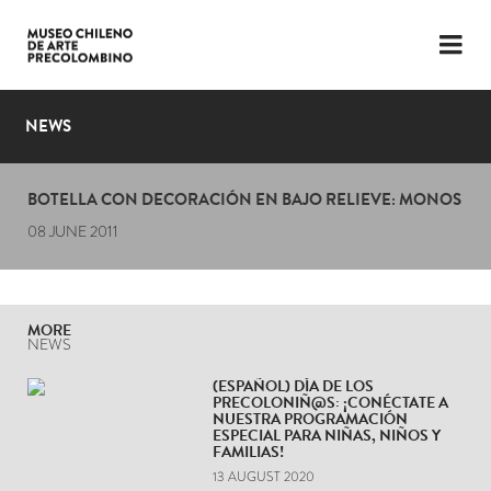
LANGUAGE
ESP
ENG
NEWS
PLAN YOUR VISIT
BOTELLA CON DECORACIÓN EN BAJO RELIEVE: MONOS
EXHIBITIONS
08 JUNE 2011
COLLECTION
THE MUSEUM
MORE
NEWS
NEWS
(ESPAÑOL) DÍA DE LOS
PRECOLONIÑ@S: ¡CONÉCTATE A
LATEST VIDEOS
NUESTRA PROGRAMACIÓN
ESPECIAL PARA NIÑAS, NIÑOS Y
FAMILIAS!
13 AUGUST 2020