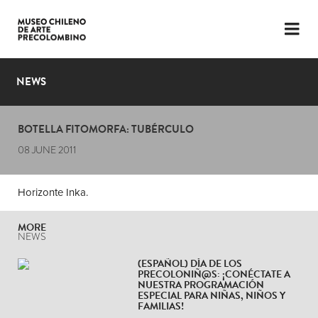
LANGUAGE
ESP
ENG
NEWS
PLAN YOUR VISIT
BOTELLA FITOMORFA: TUBÉRCULO
EXHIBITIONS
08 JUNE 2011
COLLECTION
Horizonte Inka.
THE MUSEUM
MORE
NEWS
NEWS
LATEST VIDEOS
(ESPAÑOL) DÍA DE LOS
PRECOLONIÑ@S: ¡CONÉCTATE A
NUESTRA PROGRAMACIÓN
ESPECIAL PARA NIÑAS, NIÑOS Y
FAMILIAS!