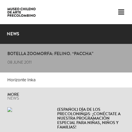
LANGUAGE
ESP
ENG
NEWS
PLAN YOUR VISIT
BOTELLA ZOOMORFA: FELINO. “PACCHA”
EXHIBITIONS
08 JUNE 2011
COLLECTION
Horizonte Inka
THE MUSEUM
MORE
NEWS
NEWS
LATEST VIDEOS
(ESPAÑOL) DÍA DE LOS
PRECOLONIÑ@S: ¡CONÉCTATE A
NUESTRA PROGRAMACIÓN
ESPECIAL PARA NIÑAS, NIÑOS Y
FAMILIAS!