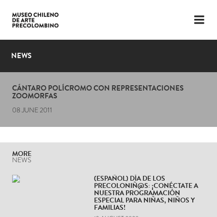
LANGUAGE
ESP
ENG
NEWS
PLAN YOUR VISIT
CÁNTARO POLÍCROMO CON REPRESENTACIONES
EXHIBITIONS
ZOOMORFAS
08 JUNE 2011
COLLECTION
THE MUSEUM
MORE
NEWS
NEWS
(ESPAÑOL) DÍA DE LOS
LATEST VIDEOS
PRECOLONIÑ@S: ¡CONÉCTATE A
NUESTRA PROGRAMACIÓN
ESPECIAL PARA NIÑAS, NIÑOS Y
FAMILIAS!