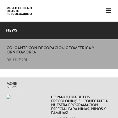
LANGUAGE
ESP
ENG
NEWS
PLAN YOUR VISIT
COLGANTE CON DECORACIÓN GEOMÉTRICA Y
EXHIBITIONS
ORNITOMORFA
08 JUNE 2011
COLLECTION
THE MUSEUM
MORE
NEWS
NEWS
(ESPAÑOL) DÍA DE LOS
LATEST VIDEOS
PRECOLONIÑ@S: ¡CONÉCTATE A
NUESTRA PROGRAMACIÓN
ESPECIAL PARA NIÑAS, NIÑOS Y
FAMILIAS!