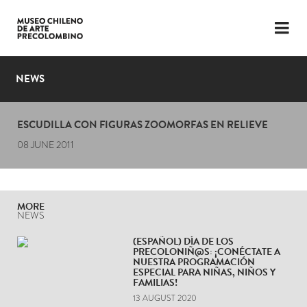
LANGUAGE
ESP
ENG
NEWS
PLAN YOUR VISIT
ESCUDILLA CON FIGURAS ZOOMORFAS EN RELIEVE
EXHIBITIONS
08 JUNE 2011
COLLECTION
THE MUSEUM
MORE
NEWS
NEWS
(ESPAÑOL) DÍA DE LOS
PRECOLONIÑ@S: ¡CONÉCTATE A
LATEST VIDEOS
NUESTRA PROGRAMACIÓN
ESPECIAL PARA NIÑAS, NIÑOS Y
FAMILIAS!
13 AUGUST 2020