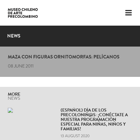
LANGUAGE
ESP
ENG
NEWS
PLAN YOUR VISIT
MAZA CON FIGURAS ORNITOMORFAS: PELÍCANOS
EXHIBITIONS
08 JUNE 2011
COLLECTION
THE MUSEUM
MORE
NEWS
NEWS
(ESPAÑOL) DÍA DE LOS
PRECOLONIÑ@S: ¡CONÉCTATE A
LATEST VIDEOS
NUESTRA PROGRAMACIÓN
ESPECIAL PARA NIÑAS, NIÑOS Y
FAMILIAS!
13 AUGUST 2020