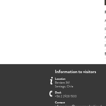
Information to visitors
Location
Bandera 361
Santiago, Chile
Desk
+56 2 2928 1500
Contact