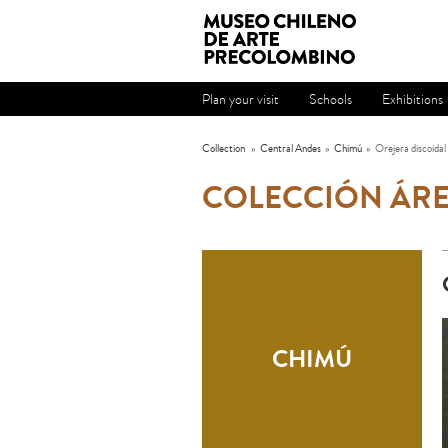
Plan your visit
Schools
Exhibitions
Collection
»
Central Andes
»
Chimú
»
Orejera discoidal
COLECCIÓN ÁRE
CHIMÚ