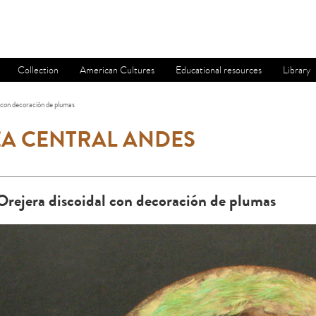
Collection
American Cultures
Educational resources
Library
 con decoración de plumas
A CENTRAL ANDES
Orejera discoidal con decoración de plumas