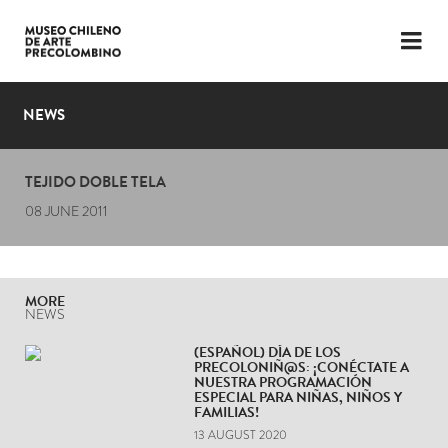
LANGUAGE
ESP
ENG
NEWS
PLAN YOUR VISIT
TEJIDO DOBLE TELA
EXHIBITIONS
08 JUNE 2011
COLLECTION
THE MUSEUM
MORE
NEWS
NEWS
(ESPAÑOL) DÍA DE LOS
PRECOLONIÑ@S: ¡CONÉCTATE A
LATEST VIDEOS
NUESTRA PROGRAMACIÓN
ESPECIAL PARA NIÑAS, NIÑOS Y
FAMILIAS!
13 AUGUST 2020