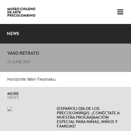
LANGUAGE
ESP
ENG
NEWS
PLAN YOUR VISIT
VASO RETRATO
EXHIBITIONS
15 JUNE 2011
COLLECTION
Horizonte Wari-Tiwanaku.
THE MUSEUM
MORE
NEWS
NEWS
LATEST VIDEOS
(ESPAÑOL) DÍA DE LOS
PRECOLONIÑ@S: ¡CONÉCTATE A
NUESTRA PROGRAMACIÓN
ESPECIAL PARA NIÑAS, NIÑOS Y
FAMILIAS!