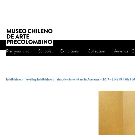
Plan your visit
Schools
Exhibitions
Collection
American Cu
Exhibitions
>
Traveling Exhibitions
>
Taira, the dawn of art in Atacama – 2017
>
LIFE IN THE TI