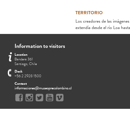
TERRITORIO
Los creadores de las imágenes 
extendía desde el río Loa hast
Information to visitors
Location
Bandera 361
Santiago, Chile
Desk
+56 2 2928 1500
Contact
informaciones@museoprecolombino.cl