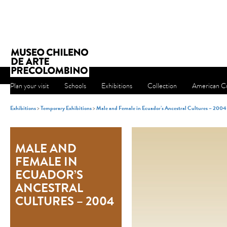
Plan your visit
Schools
Exhibitions
Collection
American Cu
Exhibitions
>
Temporary Exhibitions
>
Male and Female in Ecuador’s Ancestral Cultures – 2004
MALE AND
FEMALE IN
ECUADOR’S
ANCESTRAL
CULTURES – 2004