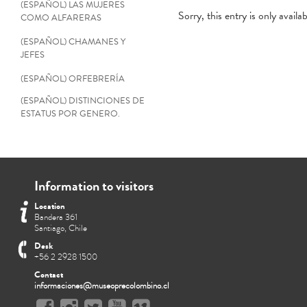
(ESPAÑOL) LAS MUJERES
Sorry, this entry is only availa
COMO ALFARERAS
(ESPAÑOL) CHAMANES Y
JEFES
(ESPAÑOL) ORFEBRERÍA
(ESPAÑOL) DISTINCIONES DE
ESTATUS POR GENERO.
Information to visitors
Location
Bandera 361
Santiago, Chile
Desk
+56 2 2928 1500
Contact
informaciones@museoprecolombino.cl