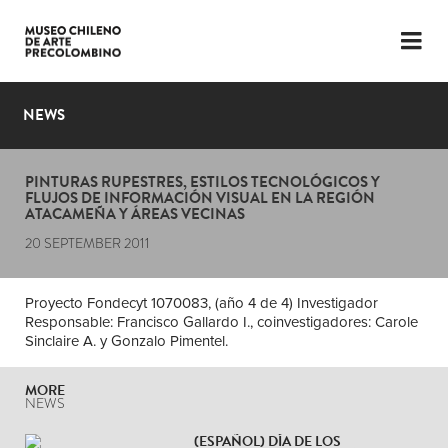
LANGUAGE
ESP
ENG
NEWS
PLAN YOUR VISIT
PINTURAS RUPESTRES, ESTILOS TECNOLÓGICOS Y
EXHIBITIONS
FLUJOS DE INFORMACIÓN VISUAL EN LA REGIÓN
ATACAMEÑA Y ÁREAS VECINAS
COLLECTION
20 SEPTEMBER 2011
THE MUSEUM
Proyecto Fondecyt 1070083, (año 4 de 4) Investigador
Responsable: Francisco Gallardo I., coinvestigadores: Carole
NEWS
Sinclaire A. y Gonzalo Pimentel.
LATEST VIDEOS
MORE
NEWS
(ESPAÑOL) DÍA DE LOS