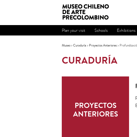
Plan your visit
Schools
Exhibitions
Museo
>
Curaduría
>
Proyectos Anteriores
> Profundizació
CURADURÍA
PROYECTOS
ANTERIORES