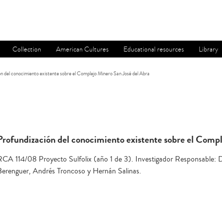
Collection
American Cultures
Educational resources
Library
n del conocimiento existente sobre el Complejo Minero San José del Abra
Profundización del conocimiento existente sobre el Compl
RCA 114/08 Proyecto Sulfolix (año 1 de 3). Investigador Responsable: Di
Berenguer, Andrés Troncoso y Hernán Salinas.