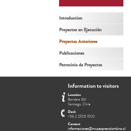
Introduction
Proyectos en Ejecución
Proyectos Anteriores
Publicaciones
Patrocinio de Proyectos
Information to visitors
Location
Bandera 361
Santiago, Chile
Desk
+56 2 2928 1500
Contact
informaciones@museoprecolombino.cl