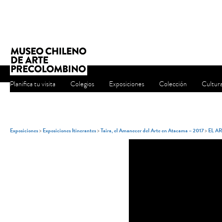
Planifica tu visita
Colegios
Exposiciones
Colección
Cultur
Exposiciones
>
Exposiciones Itinerantes
>
Taira, el Amanecer del Arte en Atacama – 2017
>
EL A