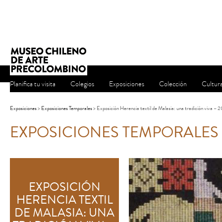
Planifica tu visita
Colegios
Exposiciones
Colección
Cultur
Exposiciones
>
Exposiciones Temporales
> Exposición Herencia textil de Malasia: una tradición viva –
EXPOSICIONES TEMPORALES
EXPOSICIÓN
HERENCIA TEXTIL
DE MALASIA: UNA