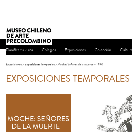
Planifica tu visita
Colegios
Exposiciones
Colección
Cultur
Exposiciones
>
Exposiciones Temporales
> Moche: Señores de la muerte – 1990
EXPOSICIONES TEMPORALES
MOCHE: SEÑORES
DE LA MUERTE –