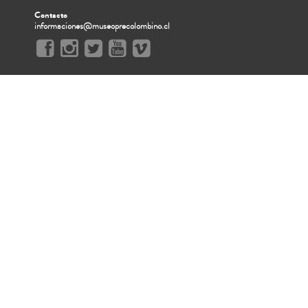
Contacto
informaciones@museoprecolombino.cl