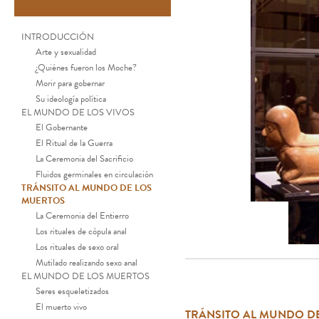
INTRODUCCIÓN
Arte y sexualidad
¿Quiénes fueron los Moche?
Morir para gobernar
Su ideología política
EL MUNDO DE LOS VIVOS
El Gobernante
El Ritual de la Guerra
La Ceremonia del Sacrificio
Fluidos germinales en circulación
TRÁNSITO AL MUNDO DE LOS
MUERTOS
La Ceremonia del Entierro
Los rituales de cópula anal
Los rituales de sexo oral
Mutilado realizando sexo anal
EL MUNDO DE LOS MUERTOS
Seres esqueletizados
El muerto vivo
TRÁNSITO AL MUNDO D