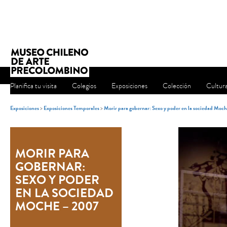
Planifica tu visita
Colegios
Exposiciones
Colección
Cultur
Exposiciones
>
Exposiciones Temporales
>
Morir para gobernar: Sexo y poder en la sociedad Moc
MORIR PARA
GOBERNAR:
SEXO Y PODER
EN LA SOCIEDAD
MOCHE – 2007