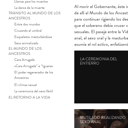
Llamas para los muertos
Al morir el Gobernante, éste i
La danza de la muerte
de allí al Mundo de los Ancest
TRÁNSITO AL MUNDO DE LOS
ANCESTROS
para continuar rigiendo los de
Entre dos mundos
que el soberano debía cruzar c
Cruzando el umbral
sexuales. El pasaje entre la V
Esqueletos masturbándose
anal, el sexo oral y la mastu
Sexo animalizado
asumía el rol activo, enfatiza
EL MUNDO DE LOS
ANCESTROS
LA CEREMONIA DEL
Cara Arrugada
ENTIERRO
«Cara Arrugada” e “Iguana»
El poder regenerador de los
Ancestros
El clímax sexual
La ceremonia del sexo fértil
EL RETORNO A LA VIDA
MUTILADO REALIZANDO
SEXO ANAL