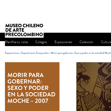
Planifica tu visita
Colegios
Exposiciones
Colección
Cultur
Exposiciones
>
Exposiciones Temporales
>
Morir para gobernar: Sexo y poder en la sociedad Moc
MORIR PARA
GOBERNAR:
SEXO Y PODER
EN LA SOCIEDAD
MOCHE – 2007