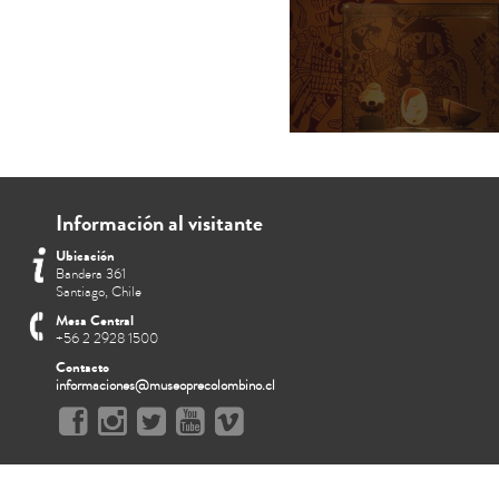
Información al visitante
Ubicación
Bandera 361
Santiago, Chile
Mesa Central
+56 2 2928 1500
Contacto
informaciones@museoprecolombino.cl
Botella asa-estribo: