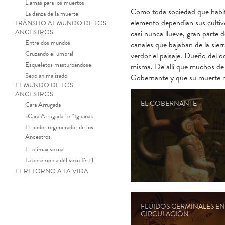
Llamas para los muertos
Como toda sociedad que habita
La danza de la muerte
elemento dependían sus cultivo
TRÁNSITO AL MUNDO DE LOS
ANCESTROS
casi nunca llueve, gran parte 
Entre dos mundos
canales que bajaban de la sierra
Cruzando el umbral
verdor el paisaje. Dueño del o
Esqueletos masturbándose
misma. De allí que muchos de l
Sexo animalizado
Gobernante y que su muerte n
EL MUNDO DE LOS
ANCESTROS
EL GOBERNANTE
Cara Arrugada
«Cara Arrugada” e “Iguana»
El poder regenerador de los
Ancestros
El clímax sexual
La ceremonia del sexo fértil
EL RETORNO A LA VIDA
FLUIDOS GERMINALES EN
CIRCULACIÓN