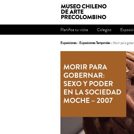
Planifica tu visita
Colegios
Exposic
Exposiciones
>
Exposiciones Temporales
> Morir para gober
MORIR PARA
GOBERNAR:
SEXO Y PODER
EN LA SOCIEDAD
MOCHE – 2007