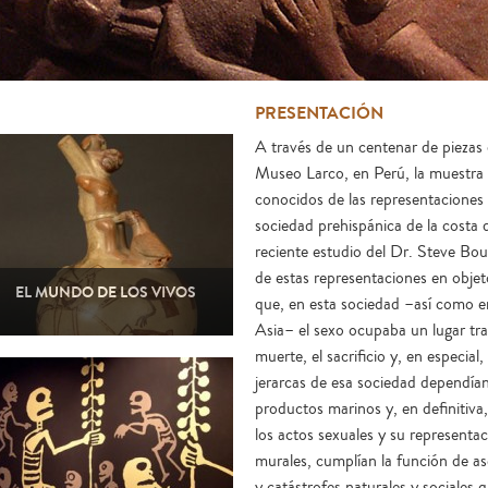
PRESENTACIÓN
A través de un centenar de piezas 
Museo Larco, en Perú, la muestra
conocidos de las representaciones 
sociedad prehispánica de la costa 
reciente estudio del Dr. Steve Bou
de estas representaciones en obj
EL MUNDO DE LOS VIVOS
que, en esta sociedad –así como en 
Asia– el sexo ocupaba un lugar tra
muerte, el sacrificio y, en especial
jerarcas de esa sociedad dependían 
productos marinos y, en definitiva
los actos sexuales y su representac
murales, cumplían la función de ase
y catástrofes naturales y sociales 