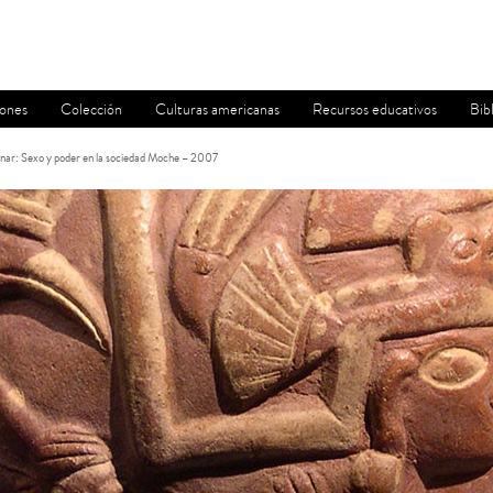
iones
Colección
Culturas americanas
Recursos educativos
Bib
nar: Sexo y poder en la sociedad Moche – 2007