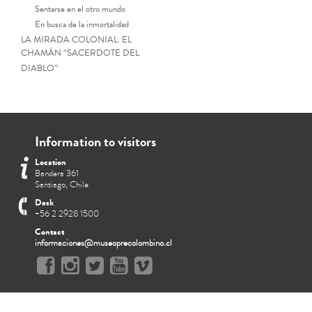
Sentarse en el otro mundo
En busca de la inmortalidad
LA MIRADA COLONIAL. EL
CHAMÁN “SACERDOTE DEL
DIABLO”
Information to visitors
Location
Bandera 361
Santiago, Chile
Desk
+56 2 2928 1500
Contact
informaciones@museoprecolombino.cl