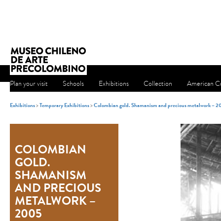
Plan your visit
Schools
Exhibitions
Collection
American Cu
Exhibitions
>
Temporary Exhibitions
>
Colombian gold. Shamanism and precious metalwork – 
COLOMBIAN
GOLD.
SHAMANISM
AND PRECIOUS
METALWORK –
2005