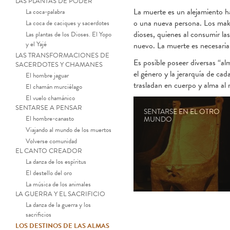
LAS PLANTAS DE PODER
La muerte es un alejamiento ha
La coca-palabra
o una nueva persona. Los mak
La coca de caciques y sacerdotes
dioses, quienes al consumir las
Las plantas de los Dioses. El Yopo
y el Yajé
nuevo. La muerte es necesaria 
LAS TRANSFORMACIONES DE
Es posible poseer diversas “al
SACERDOTES Y CHAMANES
el género y la jerarquía de ca
El hombre jaguar
trasladan en cuerpo y alma al
El chamán murciélago
El vuelo chamánico
SENTARSE A PENSAR
SENTARSE EN EL OTRO
El hombre-canasto
MUNDO
Viajando al mundo de los muertos
Volverse comunidad
EL CANTO CREADOR
La danza de los espíritus
El destello del oro
La música de los animales
LA GUERRA Y EL SACRIFICIO
La danza de la guerra y los
sacrificios
LOS DESTINOS DE LAS ALMAS