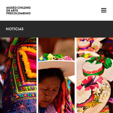
LENGUAJE
ESP
ENG
NOTICIAS
PLANIFICA TU VISITA
EXPOSICIONES
COLECCIÓN
EL MUSEO
NOTICIAS
ÚLTIMOS VIDEOS