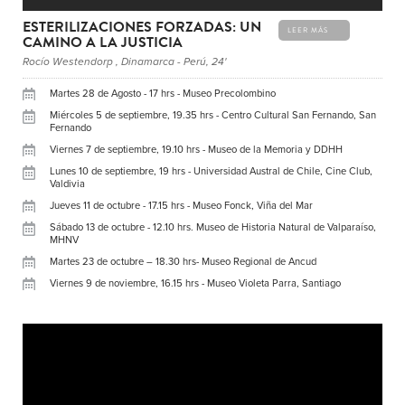
ESTERILIZACIONES FORZADAS: UN
LEER MÁS
CAMINO A LA JUSTICIA
Rocío Westendorp , Dinamarca - Perú, 24'
Martes 28 de Agosto - 17 hrs - Museo Precolombino
Miércoles 5 de septiembre, 19.35 hrs - Centro Cultural San Fernando, San
Fernando
Viernes 7 de septiembre, 19.10 hrs - Museo de la Memoria y DDHH
Lunes 10 de septiembre, 19 hrs - Universidad Austral de Chile, Cine Club,
Valdivia
Jueves 11 de octubre - 17.15 hrs - Museo Fonck, Viña del Mar
Sábado 13 de octubre - 12.10 hrs. Museo de Historia Natural de Valparaíso,
MHNV
Martes 23 de octubre – 18.30 hrs- Museo Regional de Ancud
Viernes 9 de noviembre, 16.15 hrs - Museo Violeta Parra, Santiago