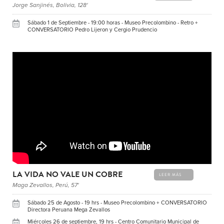
Jorge Sanjinés, Bolivia, 128'
Sábado 1 de Septiembre - 19:00 horas - Museo Precolombino - Retro +
CONVERSATORIO Pedro Lijeron y Cergio Prudencio
LA VIDA NO VALE UN COBRE
LEER MÁS
Maga Zevallos, Perú, 57'
Sábado 25 de Agosto - 19 hrs - Museo Precolombino + CONVERSATORIO
Directora Peruana Mega Zevallos
Miércoles 26 de septiembre, 19 hrs - Centro Comunitario Municipal de