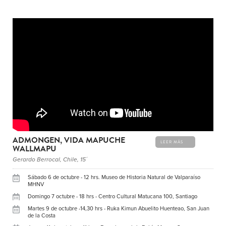
ADMONGEN, VIDA MAPUCHE
LEER MÁS
WALLMAPU
Gerardo Berrocal, Chile, 15´
Sábado 6 de octubre - 12 hrs. Museo de Historia Natural de Valparaíso
MHNV
Domingo 7 octubre - 18 hrs - Centro Cultural Matucana 100, Santiago
Martes 9 de octubre -14,30 hrs - Ruka Kimun Abuelito Huenteao, San Juan
de la Costa