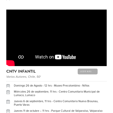
CNTV INFANTIL
LEER MÁS
Varios Autores, Chile, 50'
Domingo 26 de Agosto - 12 hrs - Museo Precolombino - Niños
Miércoles 26 de septiembre, 11 hrs - Centro Comunitario Municipal de
Lumaco, Lumaco
Jueves 6 de septiembre, 11 hrs - Centro Comunitario Nueva Braunau,
Puerto Varas
Jueves 11 de octubre – 11 hrs - Parque Cultural de Valparaíso, Valparaíso