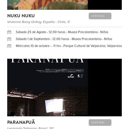
NUKU NUKU
LEER MÁS
Vivienne Barry Onfray, España - Chile, 5'
Sábado 25 de Agosto - 12:00 horas - Museo Precolombino - Niños
Sábado 1 de Septiembre - 12:00 horas - Museo Precolombino - Niños
Miércoles 10 de octubre – 11 hrs - Parque Cultural de Valparaíso, Valparaíso
PARANAPUÃ
LEER MÁS
Leonardo Sabanay, Brasil, 30'