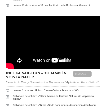
Jueves 18 de octubre – 18 hrs- Auditorio de la Biblioteca, Quemchi
INCE KA MOGETUN – YO TAMBIÉN
LEER MÁS
VOLVÍ A NACER
Escuela de Cine y Comunicación Mapuche del Aylla Rewe Budi, Chile, 8'
Jueves 4 octubre - 19 hrs - Centro Cultural Matucana 100
Sábado 6 de octubre - 13 hrs. Museo de Historia Natural de Valparaíso
MHNV
Sábado 6 de octubre - 16 hrs - Sede comunitaria Agrupación Antu Mapu,