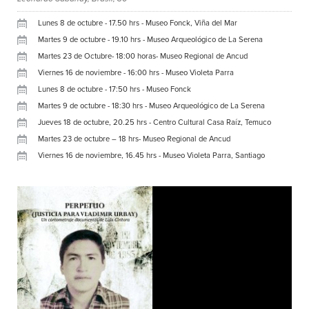
Lunes 8 de octubre - 17.50 hrs - Museo Fonck, Viña del Mar
Martes 9 de octubre - 19.10 hrs - Museo Arqueológico de La Serena
Martes 23 de Octubre- 18:00 horas- Museo Regional de Ancud
Viernes 16 de noviembre - 16:00 hrs - Museo Violeta Parra
Lunes 8 de octubre - 17:50 hrs - Museo Fonck
Martes 9 de octubre - 18:30 hrs - Museo Arqueológico de La Serena
Jueves 18 de octubre, 20.25 hrs - Centro Cultural Casa Raíz, Temuco
Martes 23 de octubre – 18 hrs- Museo Regional de Ancud
Viernes 16 de noviembre, 16.45 hrs - Museo Violeta Parra, Santiago