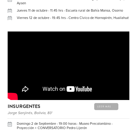
Aysen
Jueves 11 de octubre - 11.45 hrs - Escuela rural de Bahía Mansa, Osorno
Viernes 12 de octubre - 19.45 hrs - Centro Cívico de Hornopirén, Huailahué
INSURGENTES
LEER MÁS
Jorge Sanjinés, Bolivia, 83'
Domingo 2 de Septiembre - 19:00 horas - Museo Precolombino -
Proyección + CONVERSATORIO Pedro Lijerón