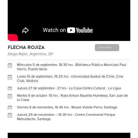
FLECHA ROJIZA
LEER MÁS
Diego Rojas, Argentina, 30'
Miércoles 5 de septiembre, 18.30 hrs - Biblioteca Pública Municipal Paul
Harris, Puerto Varas
Lunes 10 de septiembre, 19.25 hrs - Universidad Austral de Chile, Cine
Club, Valdivia
Jueves 27 de septiembre - 21 hrs - La Casa-Centro Cultural , La Ligua
Martes 9 de octubre -15 hrs - Ruka Kimun Abuelito Huenteao, San Juan de
la Costa
Viernes 9 de noviembre, 16.45 hrs - Museo Violeta Parra, Santiago
Jueves 29 de noviembre – 18.30 hrs - Centro Ceremonial Parque
Mahuidache, Santiago