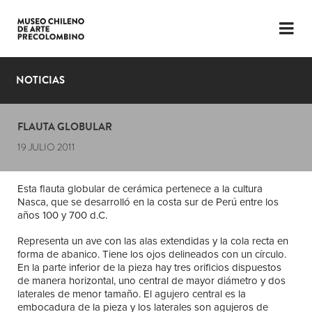
LENGUAJE
ESP
ENG
NOTICIAS
PLANIFICA TU VISITA
FLAUTA GLOBULAR
EXPOSICIONES
19 JULIO 2011
COLECCIÓN
Esta flauta globular de cerámica pertenece a la cultura
EL MUSEO
Nasca, que se desarrolló en la costa sur de Perú entre los
años 100 y 700 d.C.
NOTICIAS
Representa un ave con las alas extendidas y la cola recta en
forma de abanico. Tiene los ojos delineados con un círculo.
ÚLTIMOS VIDEOS
En la parte inferior de la pieza hay tres orificios dispuestos
de manera horizontal, uno central de mayor diámetro y dos
laterales de menor tamaño. El agujero central es la
embocadura de la pieza y los laterales son agujeros de