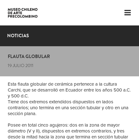
LENGUAJE
ESP
ENG
NOTICIAS
PLANIFICA TU VISITA
FLAUTA GLOBULAR
EXPOSICIONES
19 JULIO 2011
COLECCIÓN
Esta flauta globular de cerámica pertenece a la cultura
EL MUSEO
Carchi, que se desarrolló en Ecuador entre los años 500 a.C.
y 500 d.C.
NOTICIAS
Tiene dos extremos extendidos dispuestos en lados
contrarios; uno termina en una sección tubular y otro en una
sección plana.
ÚLTIMOS VIDEOS
Posee en total cinco agujeros: dos en la zona de mayor
diámetro (V y II), dispuestos en extremos contrarios, y tres
desde la mitad hacia la zona que termina en sección tubular