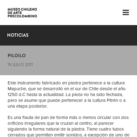
LENGUAJE
ESP
ENG
NOTICIAS
PLANIFICA TU VISITA
PILOILO
EXPOSICIONES
19 JULIO 2011
COLECCIÓN
Este instrumento fabricado en piedra pertenece a la cultura
EL MUSEO
Mapuche, que se desarrolló en el sur de Chile desde el año
1250 d.C hasta la actualidad. La pieza no ha sido fechada,
NOTICIAS
pero se asume que puede pertenecer a la cultura Pitrén o a
una etapa posterior.
ÚLTIMOS VIDEOS
Es una flauta de pan de forma más o menos circular con dos
orificios irregulares que la cruzan al centro, al parecer
siguiendo la forma natural de la piedra. Tiene cuatro tubos
cerrados que permiten emitir sonidos, a excepción de uno de