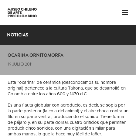
LENGUAJE
ESP
ENG
NOTICIAS
PLANIFICA TU VISITA
OCARINA ORNITOMORFA
EXPOSICIONES
19 JULIO 2011
COLECCIÓN
Esta “ocarina” de cerámica (desconocemos su nombre
EL MUSEO
original) pertenece a la cultura Tairona, que se desarrolló en
Colombia entre los años 600 y 1470 d.C.
NOTICIAS
Es una flauta globular con aeroducto, es decir, se sopla por
la parte posterior (la cola del animal) y el aire choca contra un
ÚLTIMOS VIDEOS
filo en su parte ventral, produciendo el sonido. Tiene forma
de pájaro y, en su parte dorsal, cuatro orificios que permiten
producir cinco sonidos, con una digitación similar para
ambas manos, lo que la hace muy fácil de tañer.