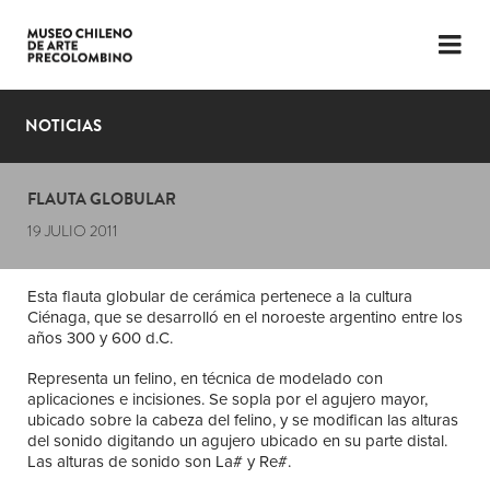
LENGUAJE
ESP
ENG
NOTICIAS
PLANIFICA TU VISITA
FLAUTA GLOBULAR
EXPOSICIONES
19 JULIO 2011
COLECCIÓN
Esta flauta globular de cerámica pertenece a la cultura
EL MUSEO
Ciénaga, que se desarrolló en el noroeste argentino entre los
años 300 y 600 d.C.
NOTICIAS
Representa un felino, en técnica de modelado con
aplicaciones e incisiones. Se sopla por el agujero mayor,
ÚLTIMOS VIDEOS
ubicado sobre la cabeza del felino, y se modifican las alturas
del sonido digitando un agujero ubicado en su parte distal.
Las alturas de sonido son La# y Re#.