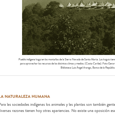
Pueblo indígena kogui en las montañas de la Sierra Nevada de Santa Marta. Los koguis tienen
para aprovechar los recursos de los distintos climas y medios. (Costa Caribe). Foto Ge
Biblioteca Luis Ángel Arango, Banco de la Repúblic
LA NATURALEZA HUMANA
Para las sociedades indígenas los animales y las plantas son también gen
iversas razones tienen hoy otras apariencias. No existe una oposición esen