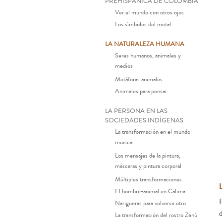
PREHISPÁNICA DE COLOMBIA
Ver el mundo con otros ojos
Los símbolos del metal
LA NATURALEZA HUMANA
Seres humanos, animales y
medios
Metáforas animales
Animales para pensar
LA PERSONA EN LAS
SOCIEDADES INDÍGENAS
La transformación en el mundo
muisca
Los mensajes de la pintura,
máscaras y pintura corporal
Múltiples transformaciones
El hombre-animal en Calima
Narigueras para volverse otro
d
La transformación del rostro Zenú