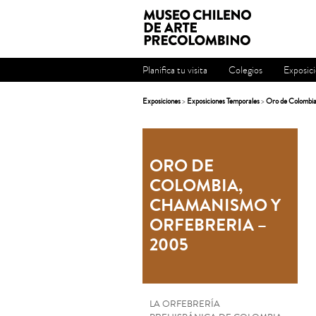
Planifica tu visita
Colegios
Exposic
Exposiciones
>
Exposiciones Temporales
>
Oro de Colombia
ORO DE
COLOMBIA,
CHAMANISMO Y
ORFEBRERIA –
2005
LA ORFEBRERÍA