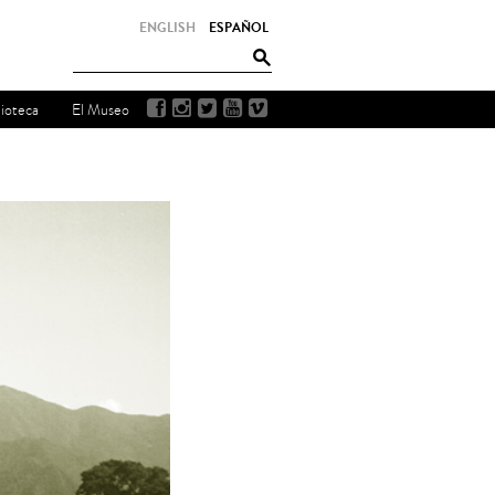
ENGLISH
ESPAÑOL
lioteca
El Museo