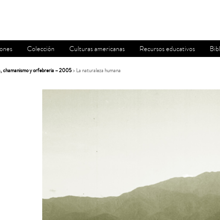
iones
Colección
Culturas americanas
Recursos educativos
Bib
, chamanismo y orfebreria – 2005
> La naturaleza humana