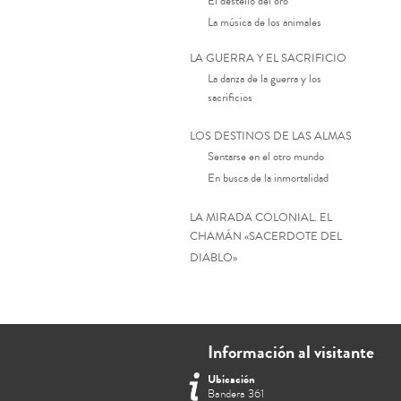
El destello del oro
La música de los animales
LA GUERRA Y EL SACRIFICIO
La danza de la guerra y los
sacrificios
LOS DESTINOS DE LAS ALMAS
Sentarse en el otro mundo
En busca de la inmortalidad
LA MIRADA COLONIAL. EL
CHAMÁN «SACERDOTE DEL
DIABLO»
Información al visitante
Ubicación
Bandera 361