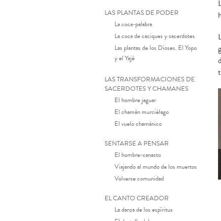
LAS PLANTAS DE PODER
La coca-palabra
La coca de caciques y sacerdotes
Las plantas de los Dioses. El Yopo
g
y el Yajé
LAS TRANSFORMACIONES DE
SACERDOTES Y CHAMANES
El hombre jaguar
El chamán murciélago
El vuelo chamánico
SENTARSE A PENSAR
El hombre-canasto
Viajando al mundo de los muertos
Volverse comunidad
EL CANTO CREADOR
La danza de los espíritus