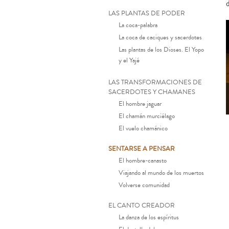
d
LAS PLANTAS DE PODER
La coca-palabra
La coca de caciques y sacerdotes
Las plantas de los Dioses. El Yopo
y el Yajé
LAS TRANSFORMACIONES DE
SACERDOTES Y CHAMANES
El hombre jaguar
El chamán murciélago
El vuelo chamánico
SENTARSE A PENSAR
El hombre-canasto
Viajando al mundo de los muertos
Volverse comunidad
EL CANTO CREADOR
La danza de los espíritus