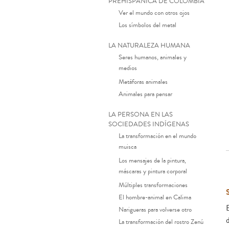
PREHISPÁNICA DE COLOMBIA
Ver el mundo con otros ojos
Los símbolos del metal
LA NATURALEZA HUMANA
Seres humanos, animales y
medios
Metáforas animales
Animales para pensar
LA PERSONA EN LAS
SOCIEDADES INDÍGENAS
La transformación en el mundo
muisca
Los mensajes de la pintura,
máscaras y pintura corporal
Múltiples transformaciones
El hombre-animal en Calima
Narigueras para volverse otro
La transformación del rostro Zenú