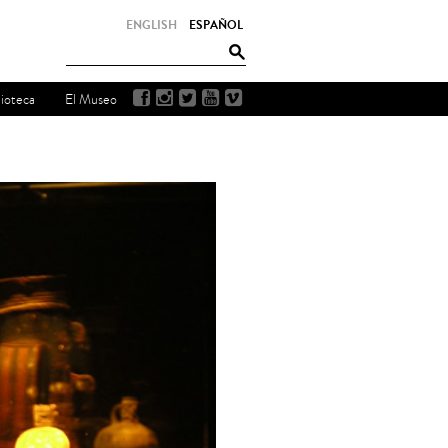
ENGLISH
ESPAÑOL
lioteca
El Museo