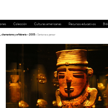
iones
Colección
Culturas americanas
Recursos educativos
Bib
, chamanismo y orfebreria – 2005
> Sentarse a pensar