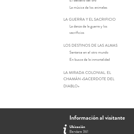
El destello del oro
La música de los animales
LA GUERRA Y EL SACRIFICIO
La danza de la guerra y los
sacrificios
LOS DESTINOS DE LAS ALMAS
Sentarse en el otro mundo
En busca de la inmortalidad
LA MIRADA COLONIAL. EL
CHAMÁN «SACERDOTE DEL
DIABLO»
Información al visitante
Ubicación
Bandera 361