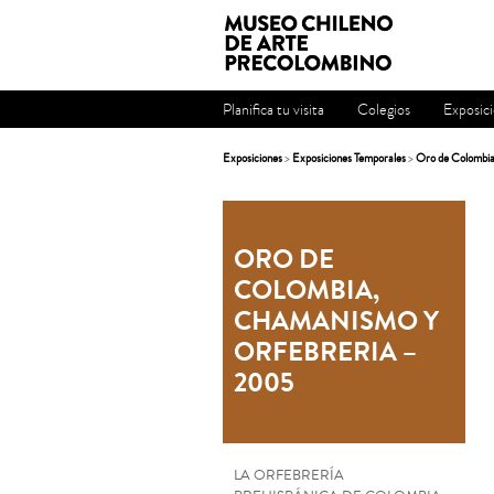
Planifica tu visita
Colegios
Exposic
Exposiciones
>
Exposiciones Temporales
>
Oro de Colombia
ORO DE
COLOMBIA,
CHAMANISMO Y
ORFEBRERIA –
2005
LA ORFEBRERÍA