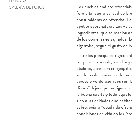
EPÍLOGO
Los pueblos andinos ofrendaban
GALERÍA DE FOTOS
forma tal que la calidad de la o
consumidoras de ofrendas. L
apetito sobrenatural. Los «pl
ingredientes, que se manipulab
de los comensales sagrados. L
algarrobo, según el gusto de l
Entre los principales ingredie
turquesa, crisocola, sodalita 
abalorio, aparecen en geoglifo
senderos de caravanas de llama
verdes o verde-azulados son lo
dioses” dejada por antiguos ll
la buena suerte y todo aquello
sino a las deidades que habitan
sobrevenía la “deuda de ofrenda
condiciones de vida en los An