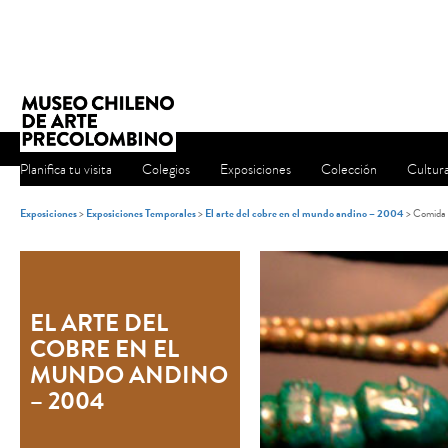
Planifica tu visita
Colegios
Exposiciones
Colección
Cultur
Exposiciones
>
Exposiciones Temporales
>
El arte del cobre en el mundo andino – 2004
> Comida p
EL ARTE DEL
COBRE EN EL
MUNDO ANDINO
– 2004