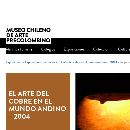
Planifica tu visita
Colegios
Exposiciones
Colección
Cultur
Exposiciones
>
Exposiciones Temporales
>
El arte del cobre en el mundo andino – 2004
> De piedr
EL ARTE DEL
COBRE EN EL
MUNDO ANDINO
– 2004