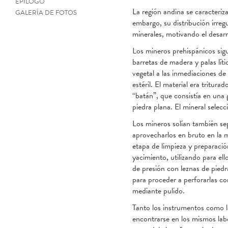
EPÍLOGO
La región andina se caracteriz
GALERÍA DE FOTOS
embargo, su distribución irreg
minerales, motivando el desarr
Los mineros prehispánicos sigu
barretas de madera y palas lít
vegetal a las inmediaciones d
estéril. El material era tritur
“batán”, que consistía en una
piedra plana. El mineral selecc
Los mineros solían también se
aprovecharlos en bruto en la 
etapa de limpieza y preparació
yacimiento, utilizando para el
de presión con leznas de pied
para proceder a perforarlas c
mediante pulido.
Tanto los instrumentos como l
encontrarse en los mismos lab