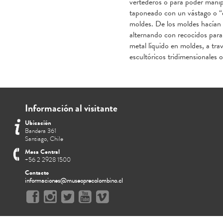
vertederos o para poder manipu
taponeado con un vástago o “esp
moldes. De los moldes hacían 
alternando con recocidos para
metal líquido en moldes, a tra
escultóricos tridimensionales
Información al visitante
Ubicación
Bandera 361
Santiago, Chile
Mesa Central
+56 2 2928 1500
Contacto
informaciones@museoprecolombino.cl