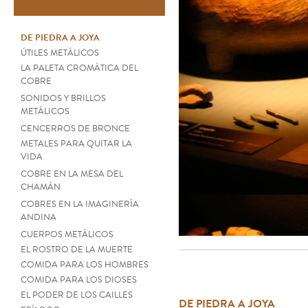
DE PIEDRA A JOYA
ÚTILES METÁLICOS
LA PALETA CROMÁTICA DEL
COBRE
SONIDOS Y BRILLOS
METÁLICOS
CENCERROS DE BRONCE
METALES PARA QUITAR LA
VIDA
COBRE EN LA MESA DEL
CHAMÁN
COBRES EN LA IMAGINERÍA
ANDINA
CUERPOS METÁLICOS
EL ROSTRO DE LA MUERTE
COMIDA PARA LOS HOMBRES
COMIDA PARA LOS DIOSES
EL PODER DE LOS CAILLES
DE PIEDRA A JOYA