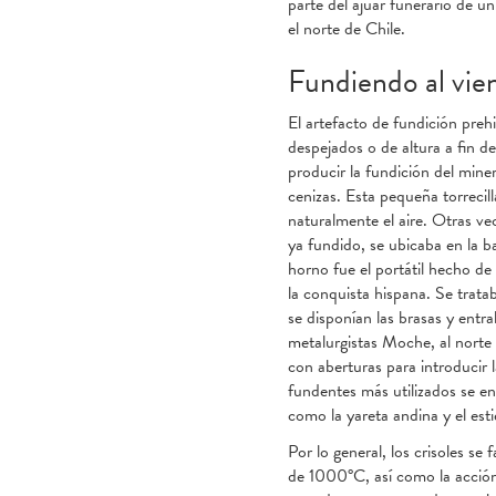
parte del ajuar funerario de u
el norte de Chile.
Fundiendo al vie
El artefacto de fundición pre
despejados o de altura a fin de
producir la fundición del mine
cenizas. Esta pequeña torreci
naturalmente el aire. Otras vec
ya fundido, se ubicaba en la b
horno fue el portátil hecho d
la conquista hispana. Se trata
se disponían las brasas y entr
metalurgistas Moche, al norte 
con aberturas para introducir 
fundentes más utilizados se en
como la yareta andina y el esti
Por lo general, los crisoles s
de 1000°C, así como la acción