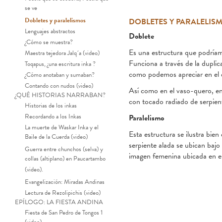
se ve
Dobletes y paralelismos
DOBLETES Y PARALELIS
Lenguajes abstractos
Doblete
¿Cómo se muestra?
Es una estructura que podríamo
Maestra tejedora Jalq´a (video)
Funciona a través de la duplic
Toqapus, ¿una escritura inka ?
como podemos apreciar en el d
¿Cómo anotaban y sumaban?
Contando con nudos (video)
Así como en el vaso-quero, en 
¿QUÉ HISTORIAS NARRABAN?
con tocado radiado de serpient
Historias de los inkas
Recordando a los Inkas
Paralelismo
La muerte de Waskar Inka y el
Esta estructura se ilustra bie
Baile de la Cuerda (video)
serpiente alada se ubican bajo
Guerra entre chunchos (selva) y
imagen femenina ubicada en el 
collas (altiplano) en Paucartambo
(video).
Doblete. Ilustración del va
Evangelización: Miradas Andinas
Lectura de Rezolipichis (video)
EPÍLOGO: LA FIESTA ANDINA
Fiesta de San Pedro de Tongos 1