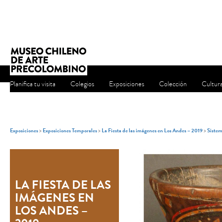
Planifica tu visita
Colegios
Exposiciones
Colección
Cultur
Exposiciones
>
Exposiciones Temporales
>
La Fiesta de las imágenes en Los Andes – 2019
>
Siste
LA FIESTA DE LAS
IMÁGENES EN
LOS ANDES –