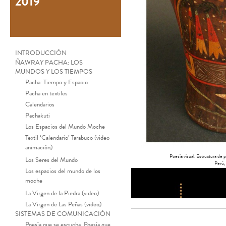
2019
INTRODUCCIÓN
ÑAWRAY PACHA: LOS
MUNDOS Y LOS TIEMPOS
Pacha: Tiempo y Espacio
Pacha en textiles
Calendarios
Pachakuti
Los Espacios del Mundo Moche
Textil ‘Calendario’ Tarabuco (video
animación)
Poesía visual. Estructura de
Los Seres del Mundo
Perú,
Los espacios del mundo de los
moche
La Virgen de la Piedra (video)
La Virgen de Las Peñas (video)
SISTEMAS DE COMUNICACIÓN
Poesía que se escucha, Poesía que