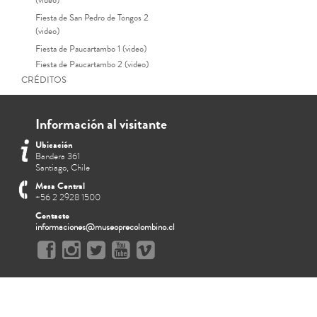
(video)
Fiesta de San Pedro de Tongos 2
(video)
Fiesta de Paucartambo 1 (video)
Fiesta de Paucartambo 2 (video)
CRÉDITOS
Información al visitante
Ubicación
Bandera 361
Santiago, Chile
Mesa Central
+56 2 2928 1500
Contacto
informaciones@museoprecolombino.cl
Doblete en una tinaja de c
Nacional de Arqu