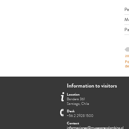
Pe
Me
Pa
Information to visitors
Location
Bandera 361
Santiago, Chile
Desk
+56 2 2928 1500
Contact
informaciones@museoprecolombino.cl