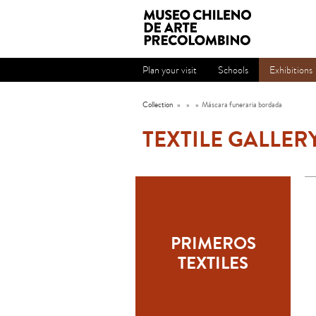
Plan your visit
Schools
Exhibitions
Collection
»
»
»
Máscara funeraria bordada
TEXTILE GALLER
PRIMEROS
TEXTILES