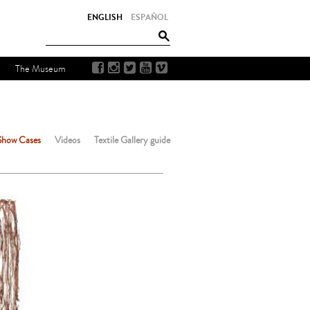
ENGLISH
ESPAÑOL
The Museum
Show Cases
Videos
Textile Gallery guide