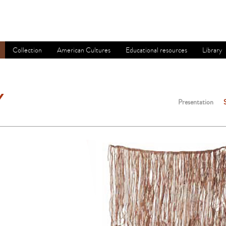
Collection
American Cultures
Educational resources
Library
Y
Presentation